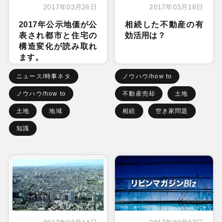
2017年03月26日
2017年03月18日
2017年公示地価が公
相続した不動産の有
表され都市と住宅の
効活用は？
構造変化が読み取れ
ます。
ニュース/時事ネタ
ノウハウ/how to
ノウハウ/how to
不動産売却
土地
土地
地域
相続
空き家問題
知識