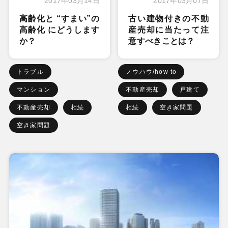
2017年03月14日
2017年03月07日
高齢化と “すまい”の
古い建物付きの不動
高齢化 にどうします
産売却に当たって注
か？
意すべきことは？
トラブル
ノウハウ/how to
マンション
不動産売却
戸建て
不動産売却
相続
相続
空き家問題
空き家問題