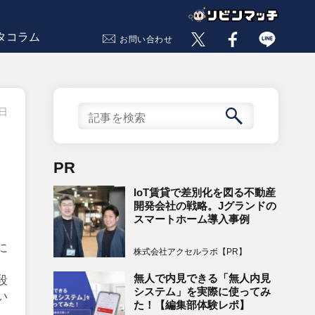
タコラム
お問い合わせ
8日
PR
IoT賃貸で差別化を図る不動産
開発会社の戦略。Jグランドの
スマートホーム導入事例
に
株式会社アクセルラボ【PR】
無人で内見できる「無人内見
段
システム」を実際に使ってみ
い
た！【編集部体験レポ】