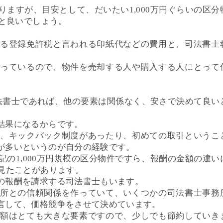
ますが、目安として、だいたい1,000万円ぐらいの区分
くと良いでしょう。
る登録免許税と言われる印紙代などの費用と、司法書士
っているので、物件を売却する人や購入する人にとって
法書士であれば、他の要素は関係なく、安さで決めて良い
結果になるからです。
、キックバック制度があったり、初めての取引というこ
が多いというのが自分の経験です。
の1,000万円規模の区分物件ですら、報酬の金額の違い
見たことがあります。
の報酬を請求する司法書士もいます。
所との信頼関係を作っていて、いくつかの司法書士事務
言して、価格競争をさせて決めています。
額はとても大きな要素ですので、少しでも節約していき