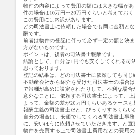
物件の内容によって費用の額には大きな幅があり
件の場合は10万円〜20万円ぐらいと考えてお
この費用には内訳があります。
どの司法書士に依頼した場合でも同じ金額とな
酬です。
前者は物件の登記に伴って必ず一定の額と決ま
方がないものです。
ポイントは、後者の司法書士報酬です。
結論として、自分は1円でも安くしてくれる司
思っております。
登記の結果は、どの司法書士に依頼しても同じ
不動産会社から紹介を受けた司法書士の場合は
で報酬が高めに設定されたりして、不利な場合
意外なことに、依頼する司法書士によって、上記
よって、金額の差が20万円くらいあるケースも
報酬主義の司法書士だと、びっくりするくらい
自分の場合は、安価でしてくれる司法書士事務
に、安いほうに依頼させていただきます、と宣
物件を売買する上で司法書士費用などの費用の