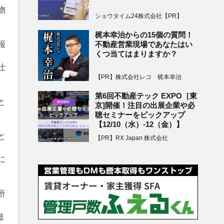
物
ショウタイム24株式会社【PR】
梶本幸治からの15個の質問！
報
不動産営業現場であなたはい
くつ当てはまりますか？
仕
【PR】株式会社レコ 梶本幸治
第6回不動産テック EXPO［東
と
京]開催！注目の出展企業や必
聴セミナーをピックアップ
【12/10（水）-12（金）】
と
【PR】RX Japan 株式会社
に
所
ま