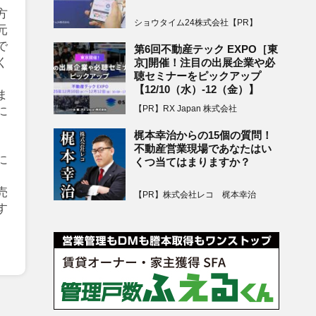
方
ショウタイム24株式会社【PR】
元
で
第6回不動産テック EXPO［東
く
京]開催！注目の出展企業や必
聴セミナーをピックアップ
【12/10（水）-12（金）】
ま
【PR】RX Japan 株式会社
に
、
梶本幸治からの15個の質問！
不動産営業現場であなたはい
に
くつ当てはまりますか？
。
売
【PR】株式会社レコ 梶本幸治
す