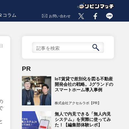
タコラム
お問い合わせ
9日
PR
IoT賃貸で差別化を図る不動産
開発会社の戦略。Jグランドの
スマートホーム導入事例
の
株式会社アクセルラボ【PR】
で
無人で内見できる「無人内見
システム」を実際に使ってみ
と
た！【編集部体験レポ】