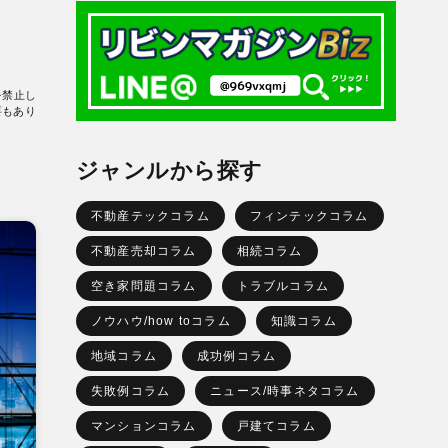
を禁止し
要もあり
ジャンルから探す
不動産テックコラム
フィンテックコラム
不動産売却コラム
相続コラム
空き家問題コラム
トラブルコラム
ノウハウ/how toコラム
知識コラム
地域コラム
成功例コラム
失敗例コラム
ニュース/時事ネタコラム
マンションコラム
戸建てコラム