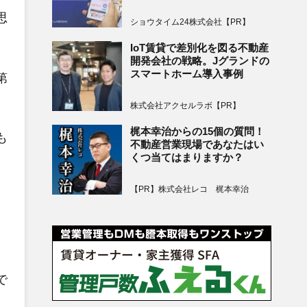
思
ショウタイム24株式会社【PR】
IoT賃貸で差別化を図る不動産
開発会社の戦略。Jグランドの
スマートホーム導入事例
第
株式会社アクセルラボ【PR】
梶本幸治からの15個の質問！
も
不動産営業現場であなたはい
くつ当てはまりますか？
【PR】株式会社レコ 梶本幸治
で