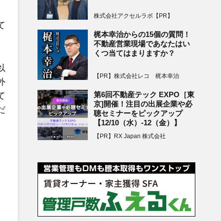
株式会社アクセルラボ【PR】
て
梶本幸治からの15個の質問！
不動産営業現場であなたはい
くつ当てはまりますか？
以
【PR】株式会社レコ 梶本幸治
外
第6回不動産テック EXPO［東
て
京]開催！注目の出展企業や必
だ
聴セミナーをピックアップ
【12/10（水）-12（金）】
【PR】RX Japan 株式会社