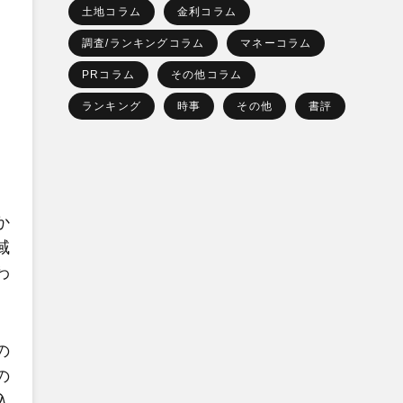
土地コラム
金利コラム
調査/ランキングコラム
マネーコラム
PRコラム
その他コラム
ランキング
時事
その他
書評
か
域
わ
の
の
入