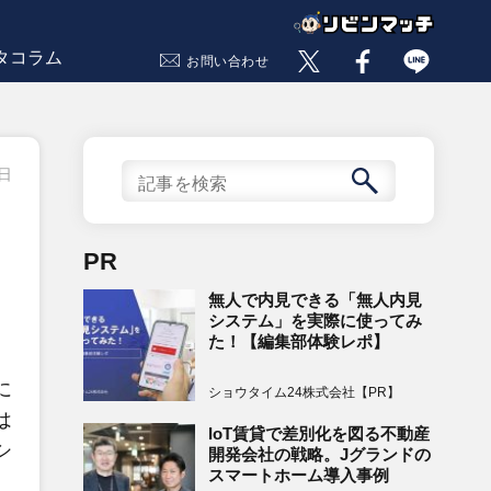
タコラム
お問い合わせ
3日
PR
無人で内見できる「無人内見
システム」を実際に使ってみ
た！【編集部体験レポ】
に
ショウタイム24株式会社【PR】
は
IoT賃貸で差別化を図る不動産
シ
開発会社の戦略。Jグランドの
スマートホーム導入事例