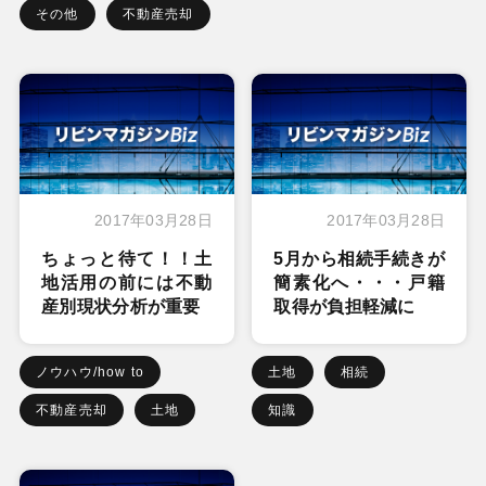
その他
不動産売却
2017年03月28日
2017年03月28日
ちょっと待て！！土
5月から相続手続きが
地活用の前には不動
簡素化へ・・・戸籍
産別現状分析が重要
取得が負担軽減に
ノウハウ/how to
土地
相続
不動産売却
土地
知識