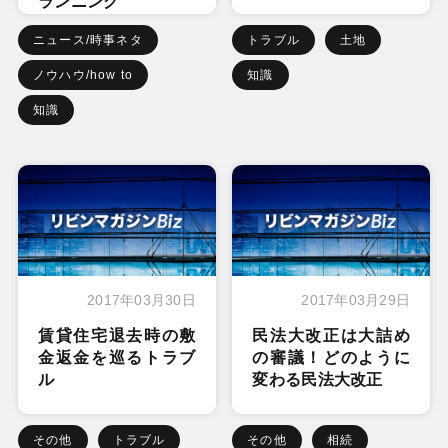
ランニング
ニュース/時事ネタ
トラブル
土地
ノウハウ/how to
知識
知識
2017年03月30日
2017年03月29日
賃貸住宅退去時の敷
民法大改正は大詰め
金返金を巡るトラブ
の審議！どのように
ル
変わる民法大改正
その他
トラブル
その他
相続