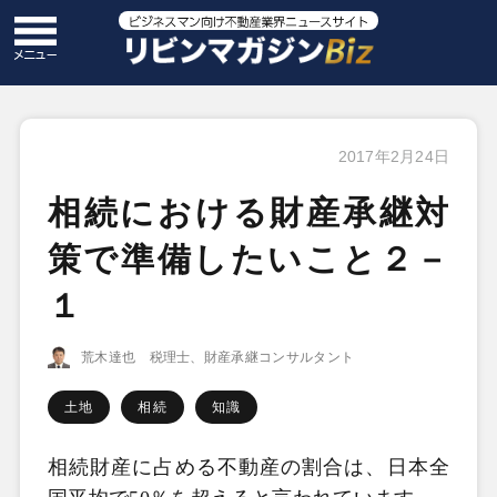
2017年2月24日
相続における財産承継対
策で準備したいこと２－
１
荒木達也 税理士、財産承継コンサルタント
土地
相続
知識
相続財産に占める不動産の割合は、日本全