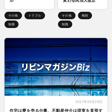
ル
変わる民法大改正
その他
トラブル
その他
相続
知識
知識
2017年03月29日
住宅は夢を売る仕事、不動産仲介は現実を直視す