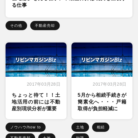
る仕事
その他
不動産売却
2017年03月28日
2017年03月28日
ちょっと待て！！土
5月から相続手続きが
地活用の前には不動
簡素化へ・・・戸籍
産別現状分析が重要
取得が負担軽減に
ノウハウ/how to
土地
相続
不動産売却
土地
知識