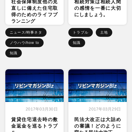
社会保障制度他の見
相続対策は相続人間
直しに備えた住宅取
の感情を一番に大切
得のためのライフプ
にしましょう。
ランニング
ニュース/時事ネタ
トラブル
土地
ノウハウ/how to
知識
知識
2017年03月30日
2017年03月29日
賃貸住宅退去時の敷
民法大改正は大詰め
金返金を巡るトラブ
の審議！どのように