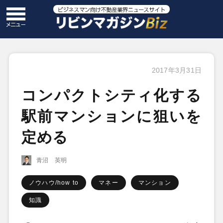
2017年3月31日
コンパクトシティ化する
駅前マンションに狙いを
定める
青沼 英明
ノウハウ/how to
マネー
マンション
知識