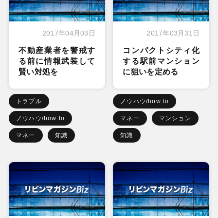
2017年04月03日
2017年03月31日
不動産業者を警戒す
コンパクトシティ化
る前に情報武装して
する駅前マンション
賢い対処を
に狙いを定める
トラブル
ノウハウ/how to
ノウハウ/how to
マネー
マンション
マネー
知識
知識