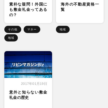
素朴な疑問！外国に
海外の不動産資格一
も敷金礼金ってある
覧
の？
その他
マネー
地域
地域
2017年01月19日
意外と知らない敷金
礼金の歴史