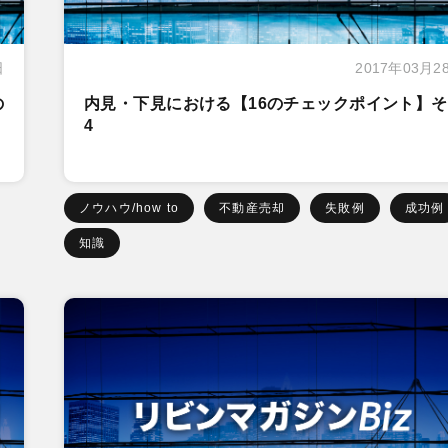
日
2017年03月2
の
内見・下見における【16のチェックポイント】
4
ノウハウ/how to
不動産売却
失敗例
成功例
知識