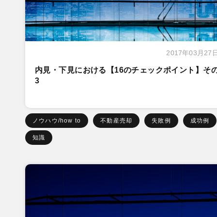
2017年03月27
内見・下見における【16のチェックポイント】そ
3
ノウハウ/how to
不動産売却
失敗例
成功例
知識