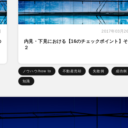
日
2017年03月2
の
内見・下見における【16のチェックポイント】
２
ノウハウ/how to
不動産売却
失敗例
成功例
知識