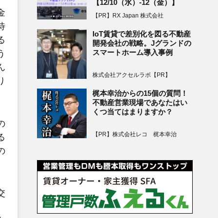
【12/10（水）-12（金）】
金
【PR】RX Japan 株式会社
待
IoT賃貸で差別化を図る不動産
る
開発会社の戦略。Jグランドの
スマートホーム導入事例
う
ん
株式会社アクセルラボ【PR】
り
梶本幸治からの15個の質問！
不動産営業現場であなたはい
くつ当てはまりますか？
の
【PR】株式会社レコ 梶本幸治
る
の
交
、