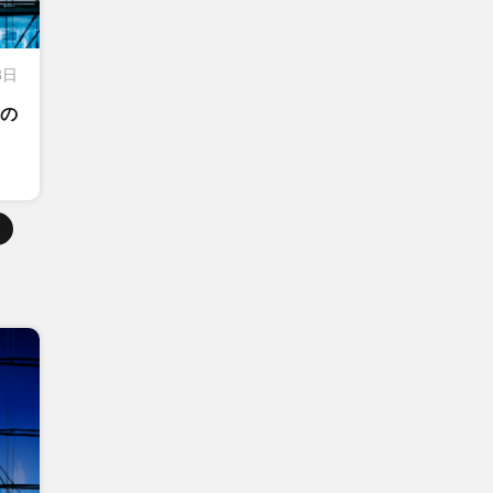
8日
その