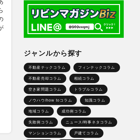
あ
ら
の
が
ジャンルから探す
不動産テックコラム
フィンテックコラム
不動産売却コラム
相続コラム
空き家問題コラム
トラブルコラム
ノウハウ/how toコラム
知識コラム
地域コラム
成功例コラム
失敗例コラム
ニュース/時事ネタコラム
マンションコラム
戸建てコラム