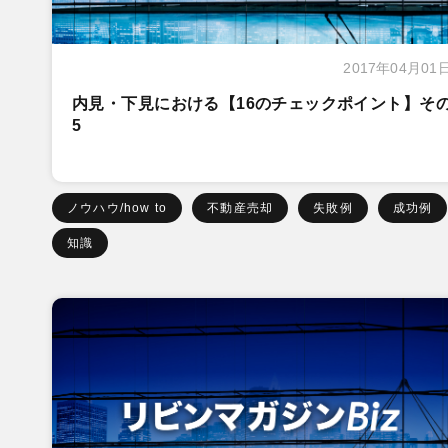
2017年04月01
内見・下見における【16のチェックポイント】そ
5
ノウハウ/how to
不動産売却
失敗例
成功例
知識