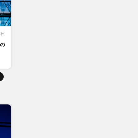
6日
その