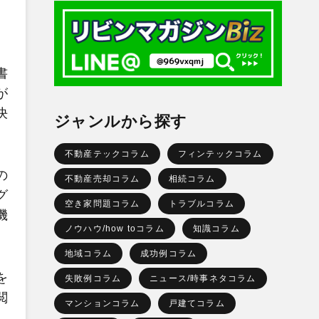
書
が
決
ジャンルから探す
不動産テックコラム
フィンテックコラム
の
不動産売却コラム
相続コラム
グ
空き家問題コラム
トラブルコラム
機
ノウハウ/how toコラム
知識コラム
地域コラム
成功例コラム
を
失敗例コラム
ニュース/時事ネタコラム
閲
マンションコラム
戸建てコラム