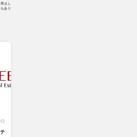
を禁止し
要もあり
0日
テ