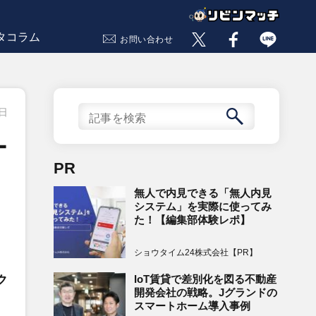
タコラム
お問い合わせ
9日
ー
PR
無人で内見できる「無人内見
システム」を実際に使ってみ
た！【編集部体験レポ】
ショウタイム24株式会社【PR】
IoT賃貸で差別化を図る不動産
ク
開発会社の戦略。Jグランドの
スマートホーム導入事例