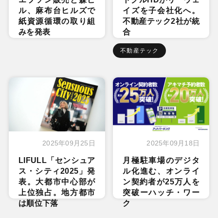
ル、麻布台ヒルズで
イズを子会社化へ。
紙資源循環の取り組
不動産テック2社が統
みを発表
合
不動産テック
2025年09月25日
2025年09月18日
LIFULL「センシュア
月極駐車場のデジタ
ス・シティ2025」発
ル化進む、オンライ
表。大都市中心部が
ン契約者が25万人を
上位独占。地方都市
突破ーハッチ・ワー
は順位下落
ク