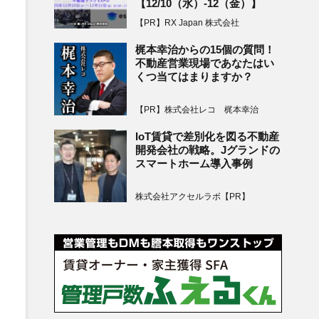
【12/10（水）-12（金）】
【PR】RX Japan 株式会社
梶本幸治からの15個の質問！
不動産営業現場であなたはい
くつ当てはまりますか？
【PR】株式会社レコ 梶本幸治
IoT賃貸で差別化を図る不動産
開発会社の戦略。Jグランドの
スマートホーム導入事例
株式会社アクセルラボ【PR】