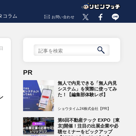
タコラム
お問い合わせ
7日
PR
無人で内見できる「無人内見
システム」を実際に使ってみ
た！【編集部体験レポ】
ン
ショウタイム24株式会社【PR】
第6回不動産テック EXPO［東
京]開催！注目の出展企業や必
聴セミナーをピックアップ