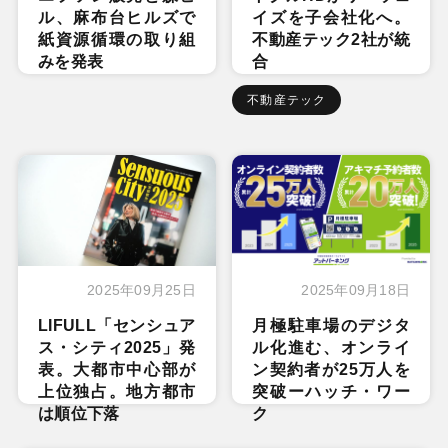
ル、麻布台ヒルズで
イズを子会社化へ。
紙資源循環の取り組
不動産テック2社が統
みを発表
合
不動産テック
2025年09月25日
2025年09月18日
LIFULL「センシュア
月極駐車場のデジタ
ス・シティ2025」発
ル化進む、オンライ
表。大都市中心部が
ン契約者が25万人を
上位独占。地方都市
突破ーハッチ・ワー
は順位下落
ク