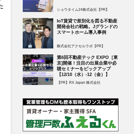
た
ショウタイム24株式会社【PR】
IoT賃貸で差別化を図る不動産
開発会社の戦略。Jグランドの
スマートホーム導入事例
株式会社アクセルラボ【PR】
第6回不動産テック EXPO［東
京]開催！注目の出展企業や必
聴セミナーをピックアップ
【12/10（水）-12（金）】
【PR】RX Japan 株式会社