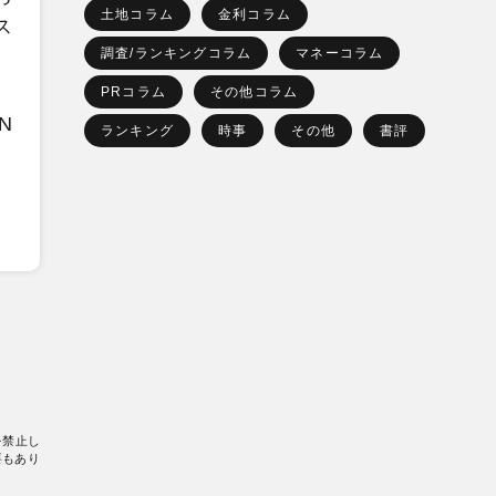
土地コラム
金利コラム
ス
調査/ランキングコラム
マネーコラム
PRコラム
その他コラム
N
ランキング
時事
その他
書評
を禁止し
要もあり