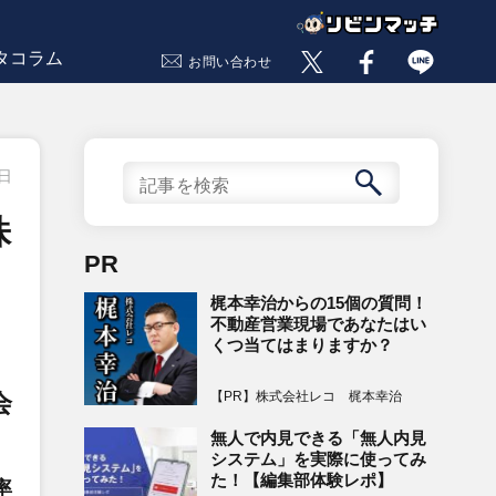
タコラム
お問い合わせ
7日
株
PR
梶本幸治からの15個の質問！
不動産営業現場であなたはい
くつ当てはまりますか？
【PR】株式会社レコ 梶本幸治
会
無人で内見できる「無人内見
システム」を実際に使ってみ
た！【編集部体験レポ】
率