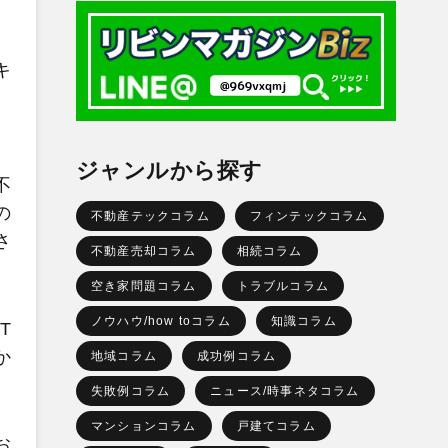
キ
、
ジャンルから探す
不
の
不動産テックコラム
フィンテックコラム
さ
不動産売却コラム
相続コラム
空き家問題コラム
トラブルコラム
ノウハウ/how toコラム
知識コラム
T
か
地域コラム
成功例コラム
失敗例コラム
ニュース/時事ネタコラム
マンションコラム
戸建てコラム
お