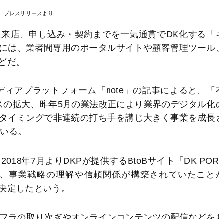
像=プレスリリースより
来店、申し込み・契約までを一気通貫でDK化する「
的には、業者間専用のポータルサイトや顧客管理ツール
どだ。
メディアプラットフォーム「note」の記事によると、「
スの拡大、昨年5月の業法改正により業界のデジタル化
タイミングで非連続の打ち手を講じ大きく事業を成長
ている。
18年7月よりDKPが提供するBtoBサイト「DK POR
り、事業戦略の理解や信頼関係が構築されていたこと
決定したという。
ンフラの取り次ぎやオンラインコンテンツの配信などを