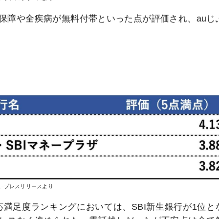
保障や全疾病が無料付帯といった点が評価され、auじ
像=プレスリリースより
満足度ランキングにおいては、SBI新生銀行が1位と