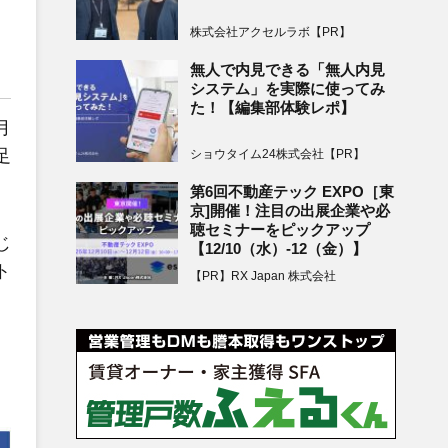
株式会社アクセルラボ【PR】
無人で内見できる「無人内見
システム」を実際に使ってみ
た！【編集部体験レポ】
月
足
ショウタイム24株式会社【PR】
第6回不動産テック EXPO［東
京]開催！注目の出展企業や必
聴セミナーをピックアップ
じ
【12/10（水）-12（金）】
ト
【PR】RX Japan 株式会社