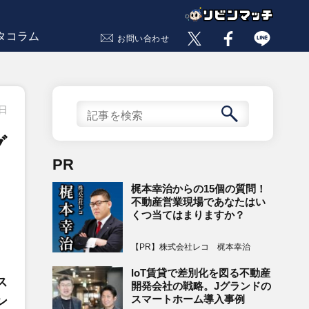
タコラム
お問い合わせ
2日
グ
PR
梶本幸治からの15個の質問！
不動産営業現場であなたはい
くつ当てはまりますか？
【PR】株式会社レコ 梶本幸治
IoT賃貸で差別化を図る不動産
ス
開発会社の戦略。Jグランドの
スマートホーム導入事例
ン