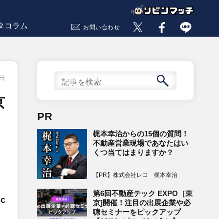
タコラム
お問い合わせ
4日
京
PR
梶本幸治からの15個の質問！
不動産営業現場であなたはい
くつ当てはまりますか？
【PR】株式会社レコ 梶本幸治
第6回不動産テック EXPO［東
c
京]開催！注目の出展企業や必
聴セミナーをピックアップ