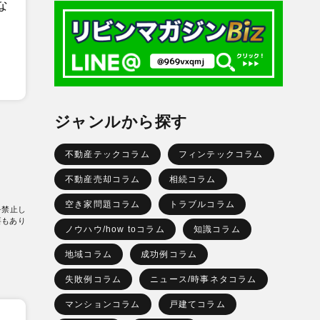
な
ジャンルから探す
不動産テックコラム
フィンテックコラム
不動産売却コラム
相続コラム
空き家問題コラム
トラブルコラム
を禁止し
要もあり
ノウハウ/how toコラム
知識コラム
地域コラム
成功例コラム
失敗例コラム
ニュース/時事ネタコラム
マンションコラム
戸建てコラム