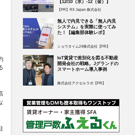
【12/10（水）-12（金）】
【PR】RX Japan 株式会社
無人で内見できる「無人内見
システム」を実際に使ってみ
た！【編集部体験レポ】
ショウタイム24株式会社【PR】
IoT賃貸で差別化を図る不動産
約
開発会社の戦略。Jグランドの
る
スマートホーム導入事例
株式会社アクセルラボ【PR】
店
な
駐