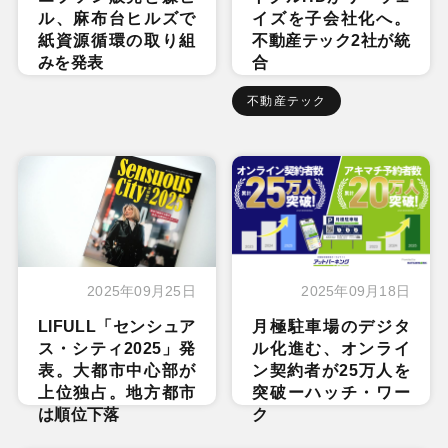
ル、麻布台ヒルズで
イズを子会社化へ。
紙資源循環の取り組
不動産テック2社が統
みを発表
合
不動産テック
2025年09月25日
2025年09月18日
LIFULL「センシュア
月極駐車場のデジタ
ス・シティ2025」発
ル化進む、オンライ
表。大都市中心部が
ン契約者が25万人を
上位独占。地方都市
突破ーハッチ・ワー
は順位下落
ク