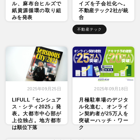
ル、麻布台ヒルズで
イズを子会社化へ。
紙資源循環の取り組
不動産テック2社が統
みを発表
合
不動産テック
2025年09月25日
2025年09月18日
LIFULL「センシュア
月極駐車場のデジタ
ス・シティ2025」発
ル化進む、オンライ
表。大都市中心部が
ン契約者が25万人を
上位独占。地方都市
突破ーハッチ・ワー
は順位下落
ク