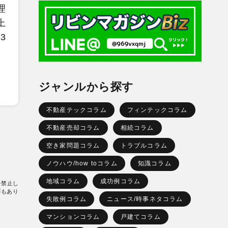
理
上
3
ジャンルから探す
不動産テックコラム
フィンテックコラム
不動産売却コラム
相続コラム
空き家問題コラム
トラブルコラム
ノウハウ/how toコラム
知識コラム
地域コラム
成功例コラム
を禁止し
要もあり
失敗例コラム
ニュース/時事ネタコラム
マンションコラム
戸建てコラム