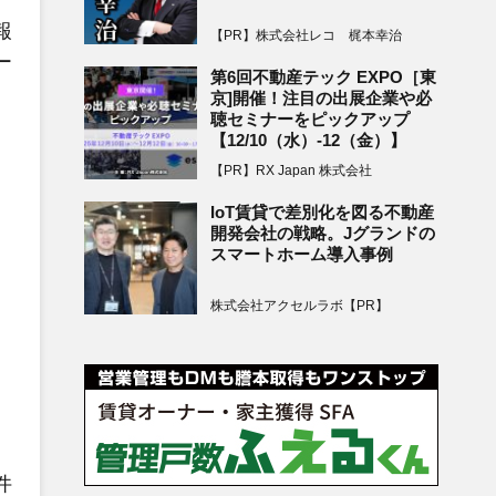
報
【PR】株式会社レコ 梶本幸治
ー
第6回不動産テック EXPO［東
京]開催！注目の出展企業や必
聴セミナーをピックアップ
【12/10（水）-12（金）】
【PR】RX Japan 株式会社
IoT賃貸で差別化を図る不動産
開発会社の戦略。Jグランドの
スマートホーム導入事例
株式会社アクセルラボ【PR】
件