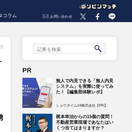
タコラム
お問い合わせ
0日
ォ
PR
無人で内見できる「無人内見
システム」を実際に使ってみ
た！【編集部体験レポ】
ショウタイム24株式会社【PR】
携
梶本幸治からの15個の質問！
不動産営業現場であなたはい
くつ当てはまりますか？