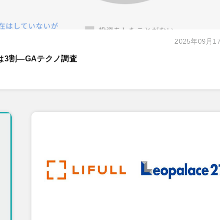
2025年09月1
は3割―GAテクノ調査