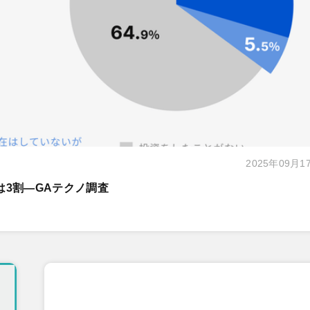
2025年09月1
は3割―GAテクノ調査