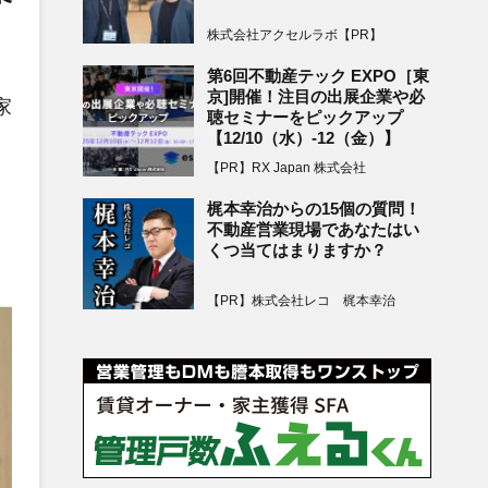
株式会社アクセルラボ【PR】
、
第6回不動産テック EXPO［東
京]開催！注目の出展企業や必
家
聴セミナーをピックアップ
【12/10（水）-12（金）】
【PR】RX Japan 株式会社
梶本幸治からの15個の質問！
不動産営業現場であなたはい
くつ当てはまりますか？
【PR】株式会社レコ 梶本幸治