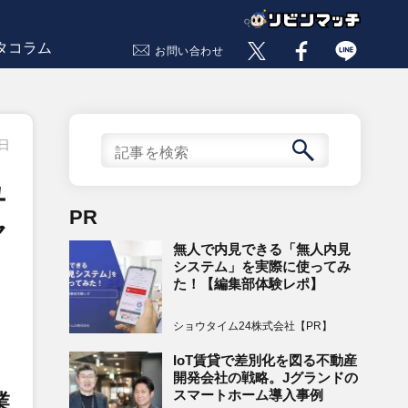
タコラム
お問い合わせ
1日
ュ
PR
ャ
無人で内見できる「無人内見
システム」を実際に使ってみ
た！【編集部体験レポ】
ショウタイム24株式会社【PR】
IoT賃貸で差別化を図る不動産
開発会社の戦略。Jグランドの
スマートホーム導入事例
業