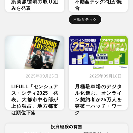
紙資源循環の取り組
不動産テック2社が統
みを発表
合
不動産テック
2025年09月25日
2025年09月18日
LIFULL「センシュア
月極駐車場のデジタ
ス・シティ2025」発
ル化進む、オンライ
表。大都市中心部が
ン契約者が25万人を
上位独占。地方都市
突破ーハッチ・ワー
は順位下落
ク