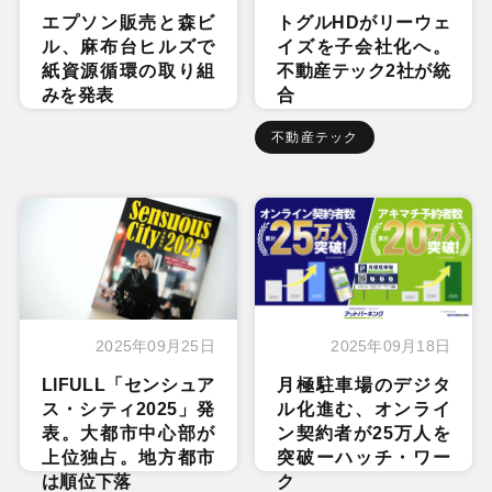
エプソン販売と森ビ
トグルHDがリーウェ
ル、麻布台ヒルズで
イズを子会社化へ。
紙資源循環の取り組
不動産テック2社が統
みを発表
合
不動産テック
2025年09月25日
2025年09月18日
LIFULL「センシュア
月極駐車場のデジタ
ス・シティ2025」発
ル化進む、オンライ
表。大都市中心部が
ン契約者が25万人を
上位独占。地方都市
突破ーハッチ・ワー
は順位下落
ク