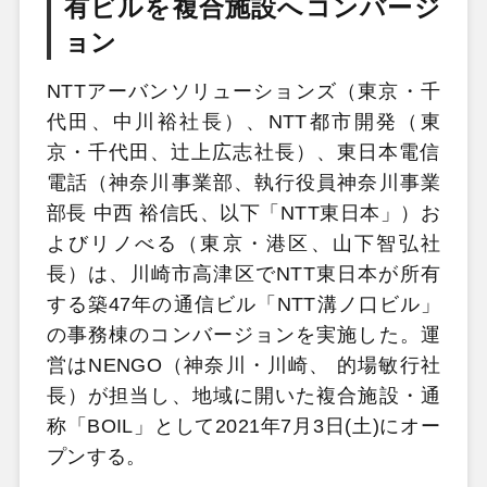
有ビルを複合施設へコンバージ
ョン
NTTアーバンソリューションズ（東京・千
代田、中川裕社長）、NTT都市開発（東
京・千代田、辻󠄀上広志社長）、東日本電信
電話（神奈川事業部、執行役員神奈川事業
部長 中西 裕信氏、以下「NTT東日本」）お
よびリノべる（東京・港区、山下智弘社
長）は、川崎市高津区でNTT東日本が所有
する築47年の通信ビル「NTT溝ノ口ビル」
の事務棟のコンバージョンを実施した。運
営はNENGO（神奈川・川崎、 的場敏行社
長）が担当し、地域に開いた複合施設・通
称「BOIL」として2021年7月3日(土)にオー
プンする。