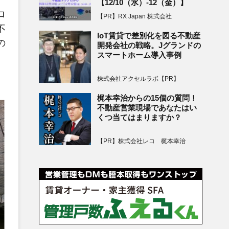
【12/10（水）-12（金）】
ロ
【PR】RX Japan 株式会社
不
IoT賃貸で差別化を図る不動産
の
開発会社の戦略。Jグランドの
スマートホーム導入事例
株式会社アクセルラボ【PR】
梶本幸治からの15個の質問！
不動産営業現場であなたはい
くつ当てはまりますか？
【PR】株式会社レコ 梶本幸治