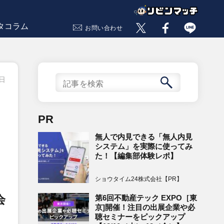
タコラム
お問い合わせ
7日
」
PR
無人で内見できる「無人内見
システム」を実際に使ってみ
た！【編集部体験レポ】
ショウタイム24株式会社【PR】
会
第6回不動産テック EXPO［東
京]開催！注目の出展企業や必
聴セミナーをピックアップ