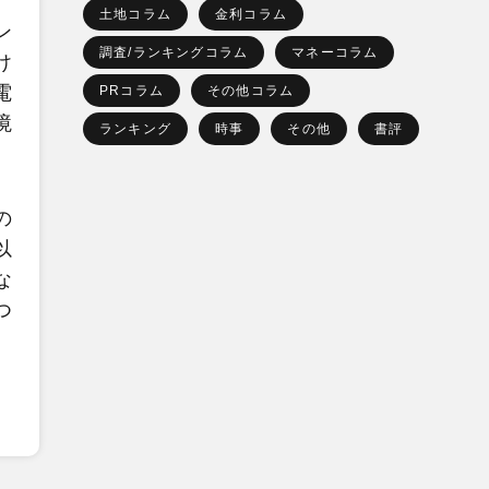
土地コラム
金利コラム
ン
調査/ランキングコラム
マネーコラム
け
電
PRコラム
その他コラム
境
ランキング
時事
その他
書評
の
以
な
つ