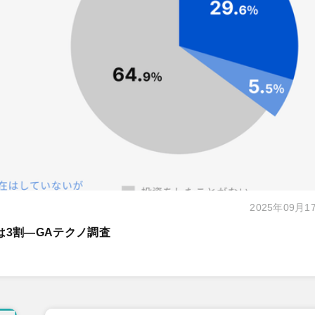
2025年09月1
は3割―GAテクノ調査