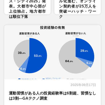
ス・シティ2025」発
ル化進む、オンライ
表。大都市中心部が
ン契約者が25万人を
上位独占。地方都市
突破ーハッチ・ワー
は順位下落
ク
2025年09月17日
運動習慣がある人の投資経験率は6割超、習慣なし
は3割―GAテクノ調査