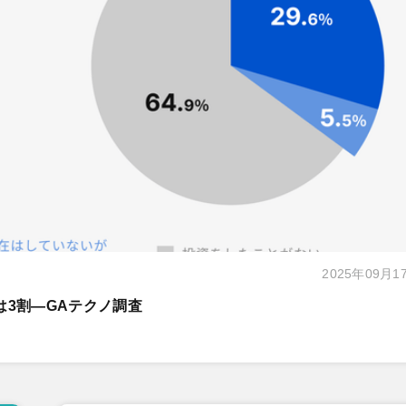
2025年09月1
は3割―GAテクノ調査