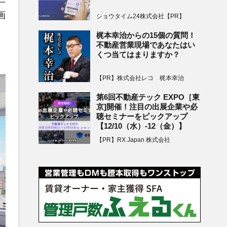
画
ショウタイム24株式会社【PR】
梶本幸治からの15個の質問！
不動産営業現場であなたはい
くつ当てはまりますか？
【PR】株式会社レコ 梶本幸治
第6回不動産テック EXPO［東
京]開催！注目の出展企業や必
聴セミナーをピックアップ
【12/10（水）-12（金）】
【PR】RX Japan 株式会社