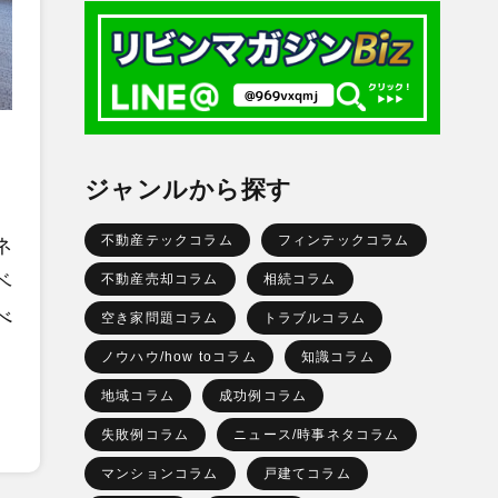
ジャンルから探す
不動産テックコラム
フィンテックコラム
ネ
ベ
不動産売却コラム
相続コラム
べ
空き家問題コラム
トラブルコラム
ノウハウ/how toコラム
知識コラム
地域コラム
成功例コラム
失敗例コラム
ニュース/時事ネタコラム
マンションコラム
戸建てコラム