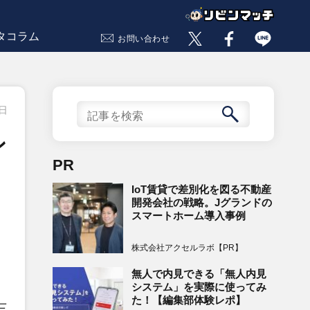
タコラム
お問い合わせ
5日
ン
PR
IoT賃貸で差別化を図る不動産
開発会社の戦略。Jグランドの
スマートホーム導入事例
株式会社アクセルラボ【PR】
無人で内見できる「無人内見
システム」を実際に使ってみ
た！【編集部体験レポ】
三