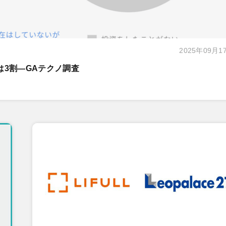
2025年09月1
は3割―GAテクノ調査