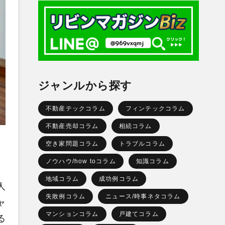
ジャンルから探す
不動産テックコラム
フィンテックコラム
不動産売却コラム
相続コラム
空き家問題コラム
トラブルコラム
ノウハウ/how toコラム
知識コラム
地域コラム
成功例コラム
人
失敗例コラム
ニュース/時事ネタコラム
ャ
マンションコラム
戸建てコラム
る