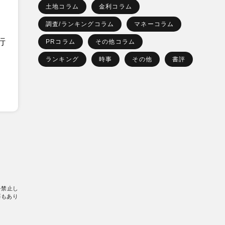
土地コラム
金利コラム
調査/ランキングコラム
マネーコラム
行
PRコラム
その他コラム
ランキング
時事
その他
書評
を禁止し
要もあり