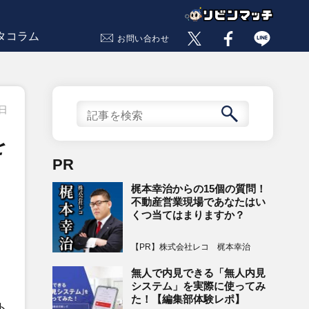
タコラム
お問い合わせ
1日
を
PR
梶本幸治からの15個の質問！
不動産営業現場であなたはい
くつ当てはまりますか？
【PR】株式会社レコ 梶本幸治
無人で内見できる「無人内見
システム」を実際に使ってみ
た！【編集部体験レポ】
ト