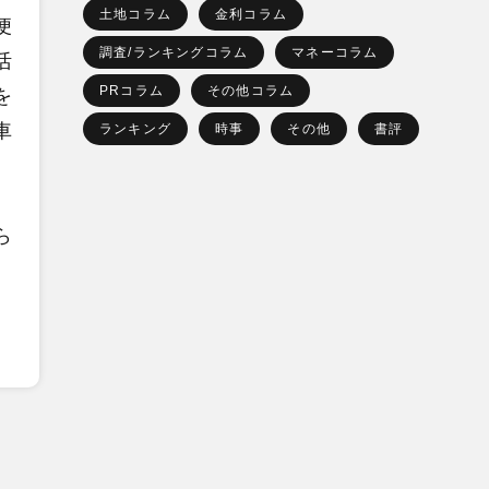
土地コラム
金利コラム
便
調査/ランキングコラム
マネーコラム
活
PRコラム
その他コラム
を
車
ランキング
時事
その他
書評
ら