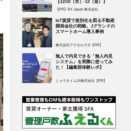
【12/10（水）-12（金）】
【PR】RX Japan 株式会社
IoT賃貸で差別化を図る不動産
開発会社の戦略。Jグランドの
スマートホーム導入事例
株式会社アクセルラボ【PR】
無人で内見できる「無人内見
システム」を実際に使ってみ
た！【編集部体験レポ】
ショウタイム24株式会社【PR】