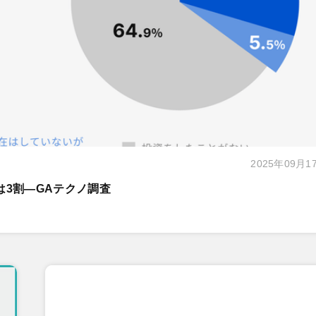
2025年09月1
は3割―GAテクノ調査