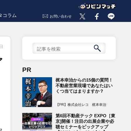
タコラム
お問い合わせ
6日
ア
PR
梶本幸治からの15個の質問！
不動産営業現場であなたはい
くつ当てはまりますか？
【PR】株式会社レコ 梶本幸治
第6回不動産テック EXPO［東
京]開催！注目の出展企業や必
聴セミナーをピックアップ
ス