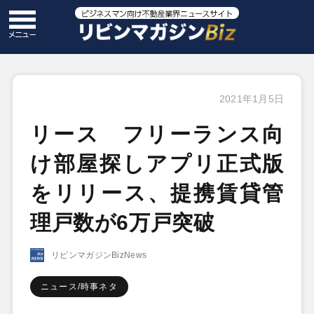
2021年1月5日
リース フリーランス向
け部屋探しアプリ正式版
をリリース、提携賃貸管
理戸数が6万戸突破
リビンマガジンBizNews
ニュース/時事ネタ