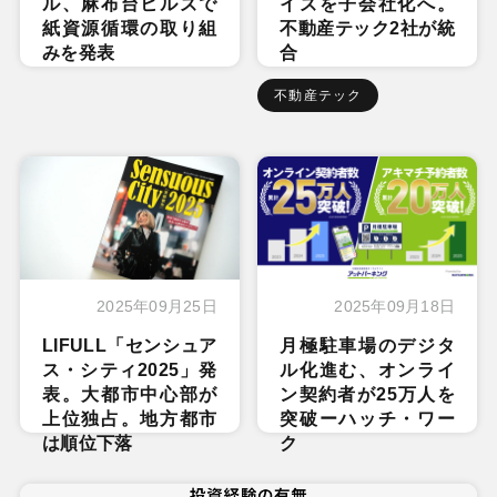
ル、麻布台ヒルズで
イズを子会社化へ。
紙資源循環の取り組
不動産テック2社が統
みを発表
合
不動産テック
2025年09月25日
2025年09月18日
LIFULL「センシュア
月極駐車場のデジタ
ス・シティ2025」発
ル化進む、オンライ
表。大都市中心部が
ン契約者が25万人を
上位独占。地方都市
突破ーハッチ・ワー
は順位下落
ク