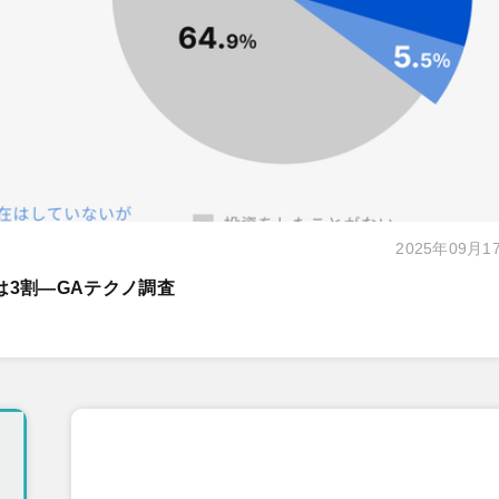
2025年09月1
は3割―GAテクノ調査