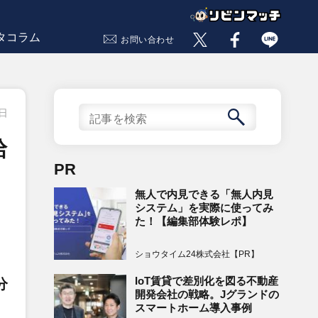
タコラム
お問い合わせ
4日
給
PR
無人で内見できる「無人内見
システム」を実際に使ってみ
た！【編集部体験レポ】
ショウタイム24株式会社【PR】
IoT賃貸で差別化を図る不動産
分
開発会社の戦略。Jグランドの
スマートホーム導入事例