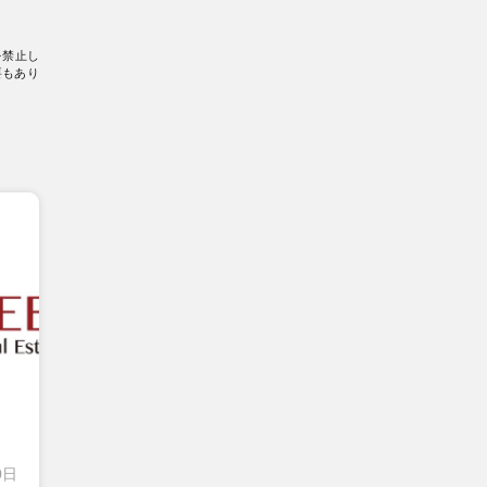
を禁止し
要もあり
0日