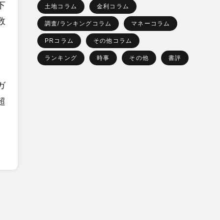
下
土地コラム
金利コラム
数
調査/ランキングコラム
マネーコラム
PRコラム
その他コラム
ランキング
時事
その他
書評
ガ
超