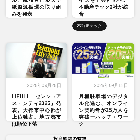
ル、麻布台ヒルズで
イズを子会社化へ。
紙資源循環の取り組
不動産テック2社が統
みを発表
合
不動産テック
2025年09月25日
2025年09月18日
LIFULL「センシュア
月極駐車場のデジタ
ス・シティ2025」発
ル化進む、オンライ
表。大都市中心部が
ン契約者が25万人を
上位独占。地方都市
突破ーハッチ・ワー
は順位下落
ク