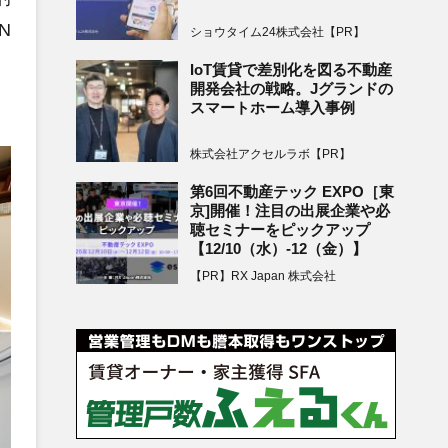
N
ショウタイム24株式会社【PR】
IoT賃貸で差別化を図る不動産
開発会社の戦略。Jグランドの
スマートホーム導入事例
株式会社アクセルラボ【PR】
第6回不動産テック EXPO［東
京]開催！注目の出展企業や必
聴セミナーをピックアップ
【12/10（水）-12（金）】
【PR】RX Japan 株式会社