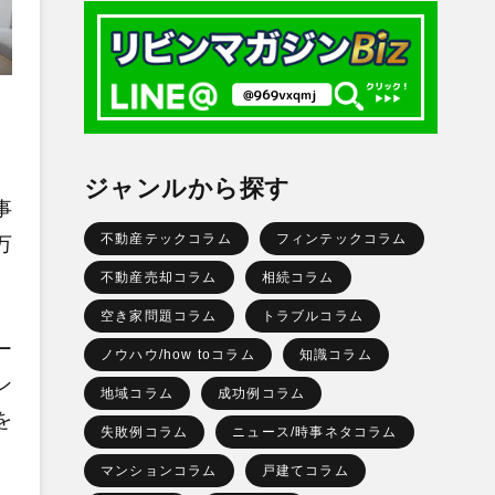
ジャンルから探す
事
不動産テックコラム
フィンテックコラム
万
不動産売却コラム
相続コラム
空き家問題コラム
トラブルコラム
ー
ノウハウ/how toコラム
知識コラム
ン
地域コラム
成功例コラム
を
失敗例コラム
ニュース/時事ネタコラム
マンションコラム
戸建てコラム