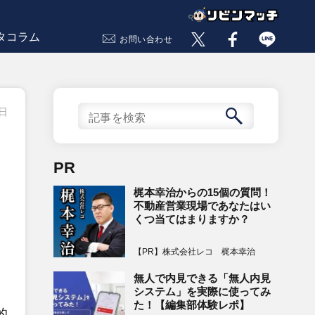
タコラム
お問い合わせ
9日
・
PR
梶本幸治からの15個の質問！
不動産営業現場であなたはい
くつ当てはまりますか？
【PR】株式会社レコ 梶本幸治
無人で内見できる「無人内見
システム」を実際に使ってみ
た！【編集部体験レポ】
的