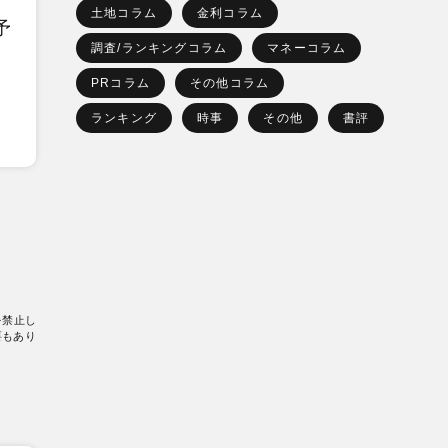
土地コラム
金利コラム
予
調査/ランキングコラム
マネーコラム
PRコラム
その他コラム
ランキング
時事
その他
書評
を禁止し
要もあり