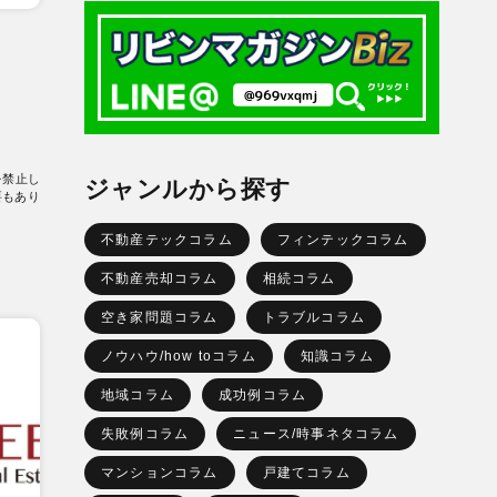
を禁止し
ジャンルから探す
要もあり
不動産テックコラム
フィンテックコラム
不動産売却コラム
相続コラム
空き家問題コラム
トラブルコラム
ノウハウ/how toコラム
知識コラム
地域コラム
成功例コラム
失敗例コラム
ニュース/時事ネタコラム
マンションコラム
戸建てコラム