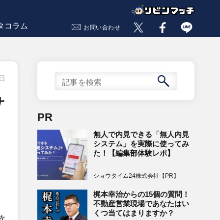
タコラム
お問い合わせ
5日
サ
PR
無人で内見できる「無人内見
システム」を実際に使ってみ
た！【編集部体験レポ】
ショウタイム24株式会社【PR】
梶本幸治からの15個の質問！
不動産営業現場であなたはい
くつ当てはまりますか？
飲