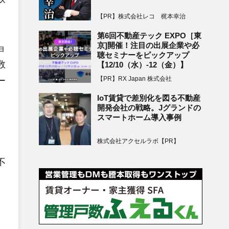
【PR】株式会社レコ 梶本幸治
第6回不動産テック EXPO［東
京]開催！注目の出展企業や必
ョ
聴セミナーをピックアップ
数
【12/10（水）-12（金）】
【PR】RX Japan 株式会社
ー
IoT賃貸で差別化を図る不動産
開発会社の戦略。Jグランドの
スマートホーム導入事例
株式会社アクセルラボ【PR】
不