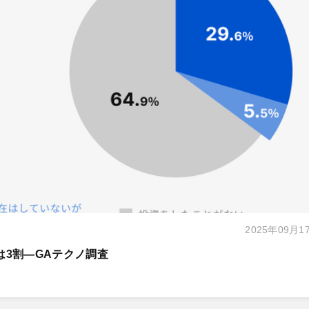
2025年09月1
は3割―GAテクノ調査