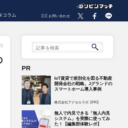
タコラム
お問い合わせ
8日
の
PR
IoT賃貸で差別化を図る不動産
開発会社の戦略。Jグランドの
スマートホーム導入事例
株式会社アクセルラボ【PR】
無人で内見できる「無人内見
システム」を実際に使ってみ
た！【編集部体験レポ】
）