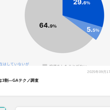
2025年09月1
は3割―GAテクノ調査