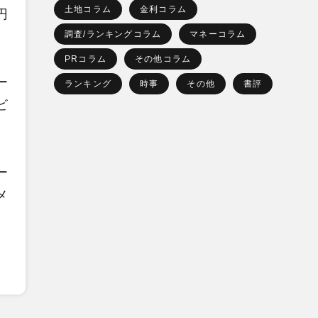
土地コラム
金利コラム
円
調査/ランキングコラム
マネーコラム
PRコラム
その他コラム
ー
ランキング
時事
その他
書評
ビ
ー
メ