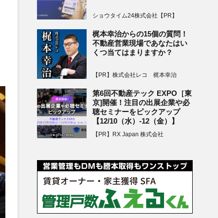
ショウタイム24株式会社【PR】
梶本幸治からの15個の質問！
不動産営業現場であなたはい
くつ当てはまりますか？
【PR】株式会社レコ 梶本幸治
第6回不動産テック EXPO［東
京]開催！注目の出展企業や必
聴セミナーをピックアップ
【12/10（水）-12（金）】
【PR】RX Japan 株式会社