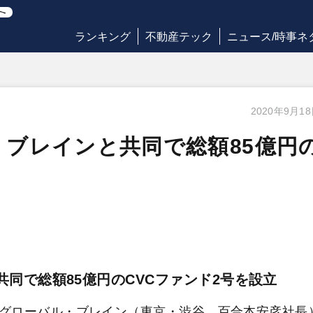
ランキング
不動産テック
ニュース/時事ネ
2020年9月1
ブレインと共同で総額85億円
共同で総額85億円のCVCファンド2号を設立
グローバル・ブレイン（東京・渋谷、百合本安彦社長