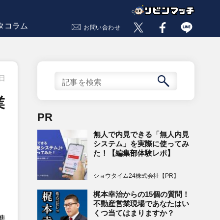
タコラム
お問い合わせ
8日
業
PR
無人で内見できる「無人内見
システム」を実際に使ってみ
た！【編集部体験レポ】
ショウタイム24株式会社【PR】
梶本幸治からの15個の質問！
不動産営業現場であなたはい
くつ当てはまりますか？
携