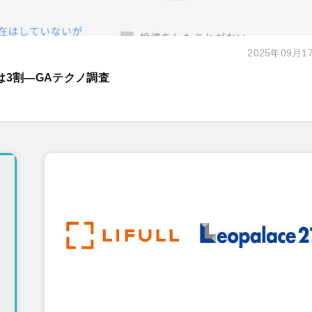
2025年09月1
は3割―GAテクノ調査