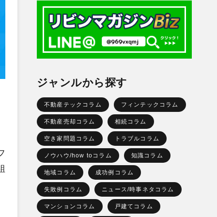
ジャンルから探す
不動産テックコラム
フィンテックコラム
不動産売却コラム
相続コラム
空き家問題コラム
トラブルコラム
フ
ノウハウ/how toコラム
知識コラム
組
地域コラム
成功例コラム
、
失敗例コラム
ニュース/時事ネタコラム
マンションコラム
戸建てコラム