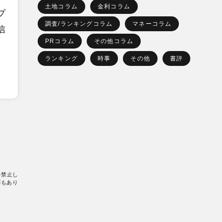
土地コラム
金利コラム
プ
調査/ランキングコラム
マネーコラム
信
PRコラム
その他コラム
ランキング
時事
その他
書評
を禁止し
要もあり