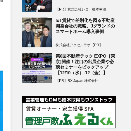
【PR】株式会社レコ 梶本幸治
IoT賃貸で差別化を図る不動産
開発会社の戦略。Jグランドの
スマートホーム導入事例
株式会社アクセルラボ【PR】
第6回不動産テック EXPO［東
京]開催！注目の出展企業や必
聴セミナーをピックアップ
【12/10（水）-12（金）】
【PR】RX Japan 株式会社