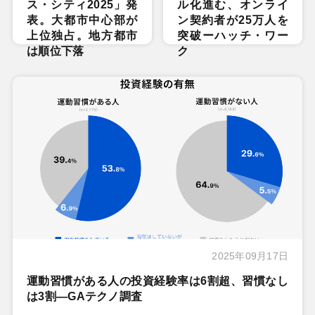
ス・シティ2025」発
ル化進む、オンライ
表。大都市中心部が
ン契約者が25万人を
上位独占。地方都市
突破ーハッチ・ワー
は順位下落
ク
2025年09月17日
運動習慣がある人の投資経験率は6割超、習慣なし
は3割―GAテクノ調査