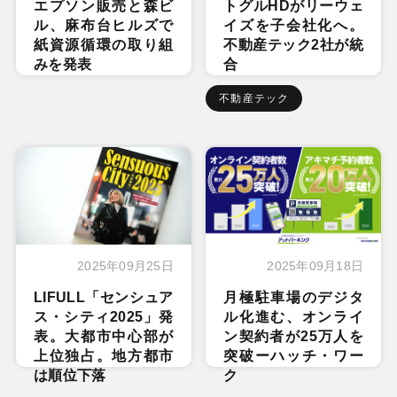
エプソン販売と森ビ
トグルHDがリーウェ
ル、麻布台ヒルズで
イズを子会社化へ。
紙資源循環の取り組
不動産テック2社が統
みを発表
合
不動産テック
2025年09月25日
2025年09月18日
LIFULL「センシュア
月極駐車場のデジタ
ス・シティ2025」発
ル化進む、オンライ
表。大都市中心部が
ン契約者が25万人を
上位独占。地方都市
突破ーハッチ・ワー
は順位下落
ク