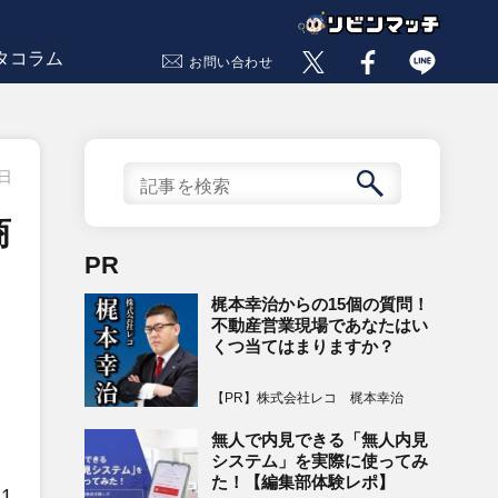
タコラム
お問い合わせ
7日
商
PR
梶本幸治からの15個の質問！
不動産営業現場であなたはい
くつ当てはまりますか？
【PR】株式会社レコ 梶本幸治
無人で内見できる「無人内見
システム」を実際に使ってみ
た！【編集部体験レポ】
1