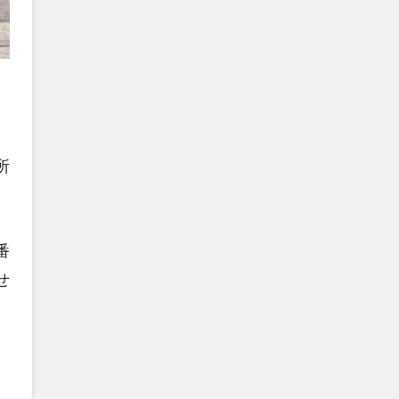
所
番
せ