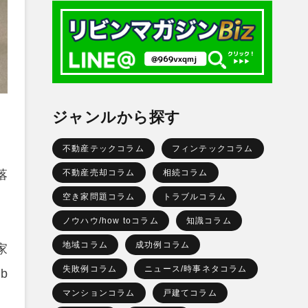
ジャンルから探す
不動産テックコラム
フィンテックコラム
落
不動産売却コラム
相続コラム
空き家問題コラム
トラブルコラム
、
ノウハウ/how toコラム
知識コラム
地域コラム
成功例コラム
家
失敗例コラム
ニュース/時事ネタコラム
b
マンションコラム
戸建てコラム