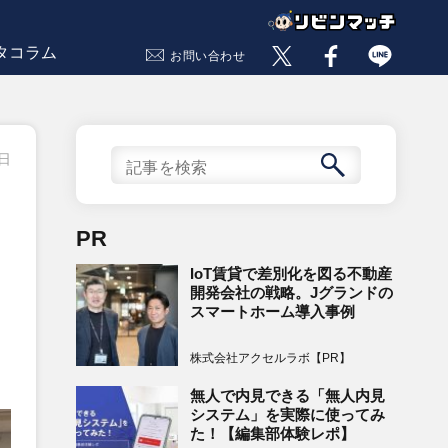
タコラム
お問い合わせ
5日
PR
IoT賃貸で差別化を図る不動産
開発会社の戦略。Jグランドの
スマートホーム導入事例
株式会社アクセルラボ【PR】
無人で内見できる「無人内見
システム」を実際に使ってみ
た！【編集部体験レポ】