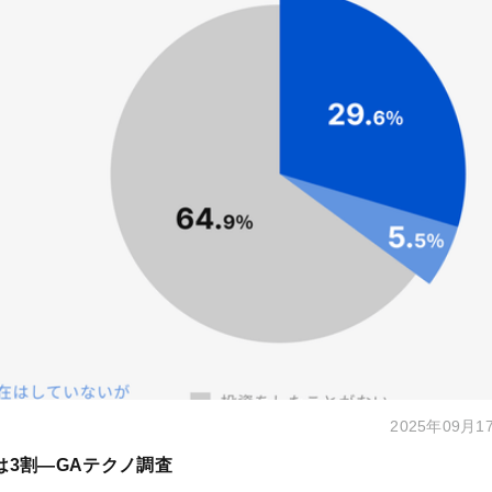
2025年09月1
は3割―GAテクノ調査