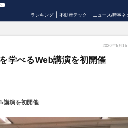
ランキング
不動産テック
ニュース/時事ネ
2020年5月1
を学べるWeb講演を初開催
b講演を初開催