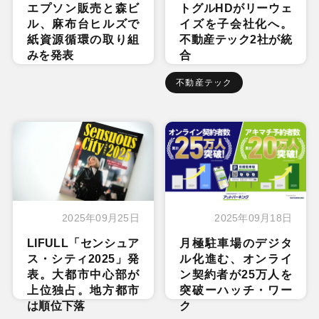
エプソン販売と森ビ
トグルHDがリーウェ
ル、麻布台ヒルズで
イズを子会社化へ。
紙資源循環の取り組
不動産テック2社が統
みを発表
合
不動産テック
2025年09月25日
2025年09月18日
LIFULL「センシュア
月極駐車場のデジタ
ス・シティ2025」発
ル化進む、オンライ
表。大都市中心部が
ン契約者が25万人を
上位独占。地方都市
突破ーハッチ・ワー
は順位下落
ク