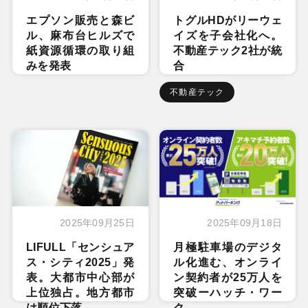
エプソン販売と森ビ
トグルHDがリーウェ
ル、麻布台ヒルズで
イズを子会社化へ。
紙資源循環の取り組
不動産テック2社が統
みを発表
合
不動産テック
2025年09月25日
2025年09月18日
LIFULL「センシュア
月極駐車場のデジタ
ス・シティ2025」発
ル化進む、オンライ
表。大都市中心部が
ン契約者が25万人を
上位独占。地方都市
突破ーハッチ・ワー
は順位下落
ク