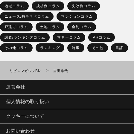
地域コラム
成功例コラム
失敗例コラム
ニュース/時事ネタコラム
マンションコラム
戸建てコラム
土地コラム
金利コラム
調査/ランキングコラム
マネーコラム
PRコラム
その他コラム
ランキング
時事
その他
書評
>
リビンマガジンBiz
吉田隼哉
運営会社
個人情報の取り扱い
クッキーについて
お問い合わせ