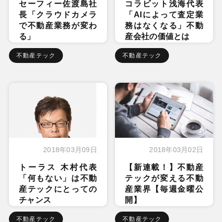
セーフィー佐渡島社
コラビット浅海代表
長「クラウドカメラ
「AIによって査定業
で不動産業務が変わ
務はなくなる」不動
る」
産会社の価値とは
不動産テック
不動産テック
2018年03月09日
2018年03月02日
トーラス 木村代表
【新連載！】不動産
「何もない」は不動
テックが変える不動
産テックにとっての
産業界【毎週金曜公
チャンス
開】
不動産テック
不動産テック