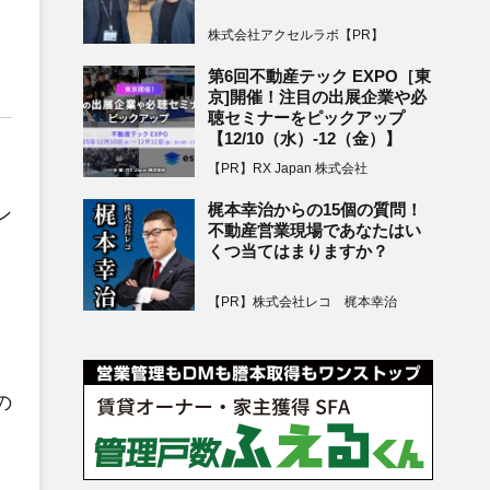
株式会社アクセルラボ【PR】
第6回不動産テック EXPO［東
京]開催！注目の出展企業や必
聴セミナーをピックアップ
【12/10（水）-12（金）】
【PR】RX Japan 株式会社
梶本幸治からの15個の質問！
ン
不動産営業現場であなたはい
くつ当てはまりますか？
【PR】株式会社レコ 梶本幸治
の