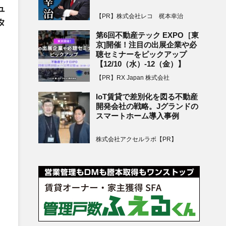
ュ
【PR】株式会社レコ 梶本幸治
タ
第6回不動産テック EXPO［東
京]開催！注目の出展企業や必
聴セミナーをピックアップ
【12/10（水）-12（金）】
【PR】RX Japan 株式会社
IoT賃貸で差別化を図る不動産
開発会社の戦略。Jグランドの
スマートホーム導入事例
株式会社アクセルラボ【PR】