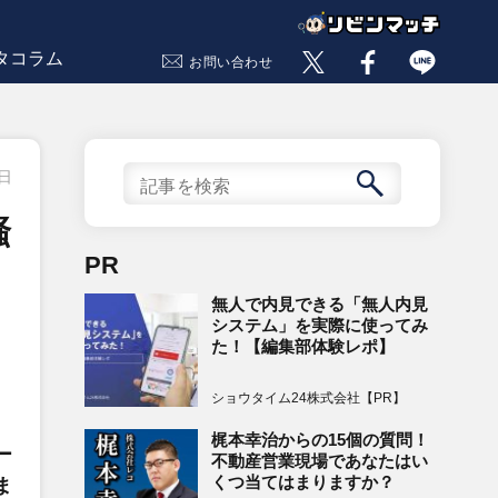
タコラム
お問い合わせ
6日
騒
PR
無人で内見できる「無人内見
システム」を実際に使ってみ
た！【編集部体験レポ】
ショウタイム24株式会社【PR】
梶本幸治からの15個の質問！
ー
不動産営業現場であなたはい
くつ当てはまりますか？
ま