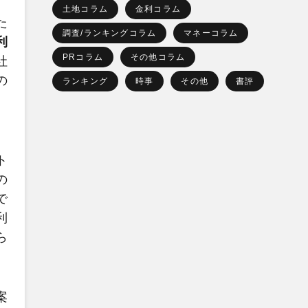
土地コラム
金利コラム
た
調査/ランキングコラム
マネーコラム
利
PRコラム
その他コラム
社
の
ランキング
時事
その他
書評
、
ト
の
で
利
ら
。
案