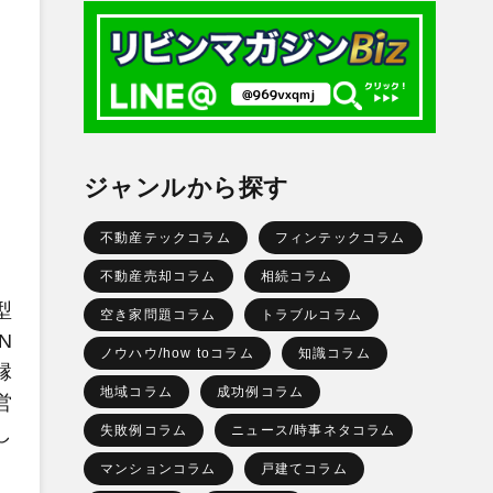
ジャンルから探す
不動産テックコラム
フィンテックコラム
不動産売却コラム
相続コラム
型
空き家問題コラム
トラブルコラム
N
ノウハウ/how toコラム
知識コラム
縁
地域コラム
成功例コラム
営
し
失敗例コラム
ニュース/時事ネタコラム
マンションコラム
戸建てコラム