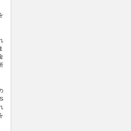
を
れ
ま
金
所
の
S
れ
を