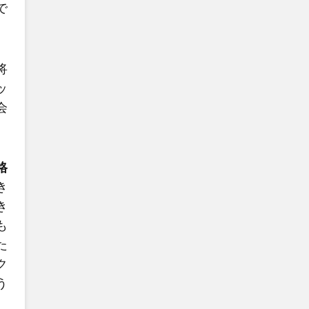
で
将
ッ
会
格
き
き
も
た
ク
う