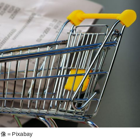
像＝Pixabay