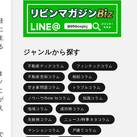
。
経
に
生
る
ジャンルから探す
不動産テックコラム
フィンテックコラム
ま
不動産売却コラム
相続コラム
ノ
空き家問題コラム
トラブルコラム
こ
ノウハウ/how toコラム
知識コラム
が
え
地域コラム
成功例コラム
失敗例コラム
ニュース/時事ネタコラム
マンションコラム
戸建てコラム
で