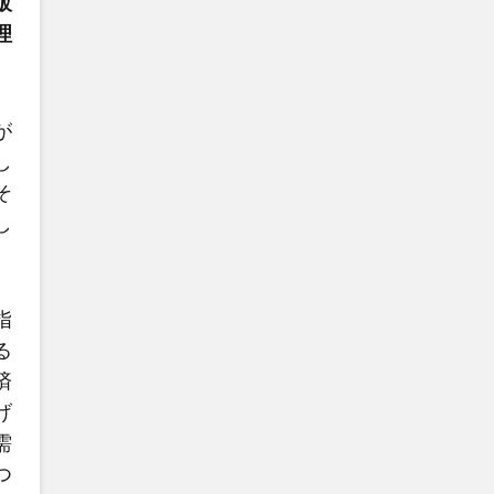
販
理
が
し
そ
し
指
る
済
げ
需
つ