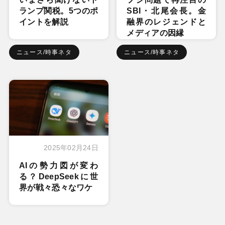
ランプ関税。5つのポ
SBI・北尾会長。金
イントを解説
融界のレジェンドと
メディアの因縁
ニュース/時事ネタ
ニュース/時事ネタ
2025年02月24日
AIの勢力図が変わ
る？DeepSeekに世
界が戦々恐々なワケ