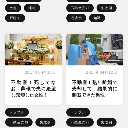
土地
地域
不動産売却
失敗例
戸建て
成功例
知識
2017年04月13日
2017年04月12日
不動産！死してな
不動産！熟年離婚で
お…葬儀で夫に絶望
売却して…結果的に
し売却した女性！
制裁できた男性
トラブル
トラブル
不動産売却
失敗例
不動産売却
失敗例