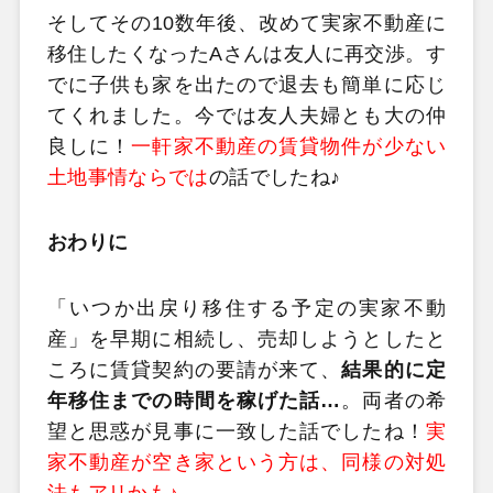
そしてその10数年後、改めて実家不動産に
移住したくなったAさんは友人に再交渉。す
でに子供も家を出たので退去も簡単に応じ
てくれました。今では友人夫婦とも大の仲
良しに！
一軒家不動産の賃貸物件が少ない
土地事情ならでは
の話でしたね♪
おわりに
「いつか出戻り移住する予定の実家不動
産」を早期に相続し、売却しようとしたと
ころに賃貸契約の要請が来て、
結果的に定
年移住までの時間を稼げた話…
。両者の希
望と思惑が見事に一致した話でしたね！
実
家不動産が空き家という方は、同様の対処
法もアリかも♪