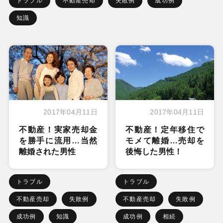
トラブル
不動産売却
失敗例
成功例
知識
2017年04月11日
2017年04月11日
不動産！実家売却金
不動産！定年移住で
を勝手に流用…当然
モメて離婚…売却を
離婚された男性
後悔した男性！
トラブル
トラブル
不動産売却
失敗例
不動産売却
失敗例
成功例
知識
成功例
相続