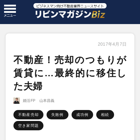
2017年4月7日
不動産！売却のつもりが
賃貸に…最終的に移住し
た夫婦
婚活FP 山本昌義
不動産売却
失敗例
成功例
相続
空き家問題