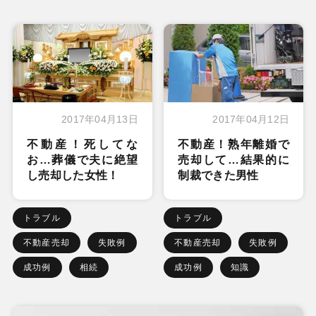
2017年04月13日
2017年04月12日
不動産！死してな
不動産！熟年離婚で
お…葬儀で夫に絶望
売却して…結果的に
し売却した女性！
制裁できた男性
トラブル
トラブル
不動産売却
失敗例
不動産売却
失敗例
成功例
相続
成功例
知識