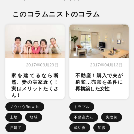
このコラムニストのコラム
2017年09月29日
2017年04月13日
家を建てるなら断
不動産！購入で夫が
然、妻の実家近く！
豹変…売却を条件に
実はメリットたくさ
再構築した女性
ん！
ノウハウ/how to
トラブル
土地
地域
不動産売却
失敗例
戸建て
成功例
知識