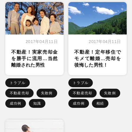
2017年04月11日
2017年04月11日
不動産！実家売却金
不動産！定年移住で
を勝手に流用…当然
モメて離婚…売却を
離婚された男性
後悔した男性！
トラブル
トラブル
不動産売却
失敗例
不動産売却
失敗例
成功例
知識
成功例
相続