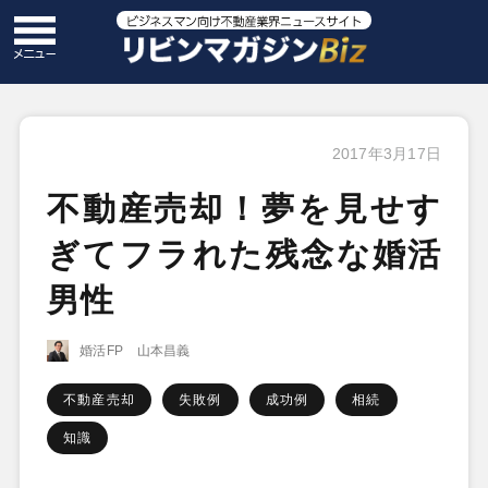
2017年3月17日
不動産売却！夢を見せす
ぎてフラれた残念な婚活
男性
婚活FP 山本昌義
不動産売却
失敗例
成功例
相続
知識